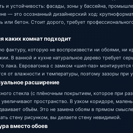
ь и устойчивость: фасады, зоны у бассейна, промышл
тене — это осознанный дизайнерский ход: крупноформ
 или бетон. Стоит дорого, требует профессионального
я каких комнат подходит
ю фактуру, которую не воспроизвести ни обоями, ни к
джии. В ванной и кухне натуральное дерево требует се
го лака. Евровагонка с замком «шип-паз» монтируется 
ся от влажности и температуры, поэтому зазоры при у
зуальное расширение
сного стекла (с плёночным покрытием, которое при ра
увеличивают пространство. В узком коридоре, малень
дваивает объём. Это не замена обоям в прямом смысле
ать стену рисунком, вы делаете стену невидимой.
ура вместо обоев