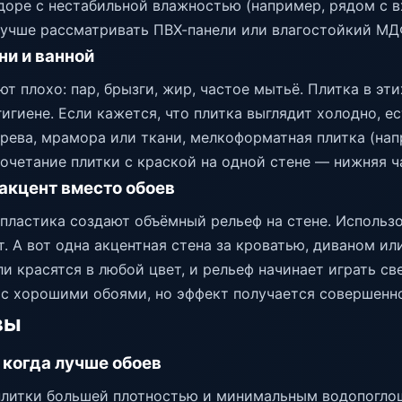
идоре с нестабильной влажностью (например, рядом с
лучше рассматривать ПВХ-панели или влагостойкий МД
ни и ванной
ют плохо: пар, брызги, жир, частое мытьё. Плитка в э
игиене. Если кажется, что плитка выглядит холодно, 
рева, мрамора или ткани, мелкоформатная плитка (напр
очетание плитки с краской на одной стене — нижняя ча
акцент вместо обоев
 пластика создают объёмный рельеф на стене. Использо
т. А вот одна акцентная стена за кроватью, диваном и
и красятся в любой цвет, и рельеф начинает играть с
с хорошими обоями, но эффект получается совершенно
вы
 когда лучше обоев
плитки большей плотностью и минимальным водопоглоще