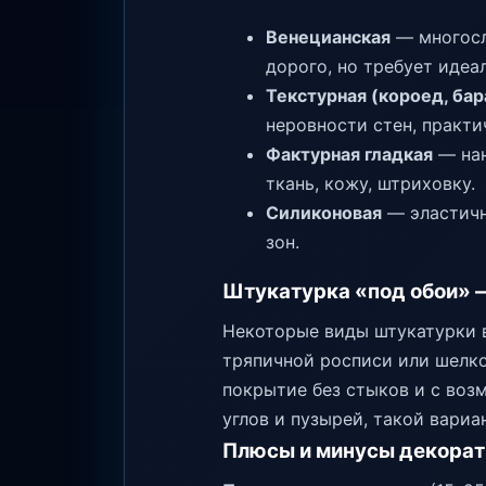
Венецианская
— многосл
дорого, но требует идеа
Текстурная (короед, ба
неровности стен, практи
Фактурная гладкая
— нан
ткань, кожу, штриховку.
Силиконовая
— эластичн
зон.
Штукатурка «под обои» —
Некоторые виды штукатурки 
тряпичной росписи или шелко
покрытие без стыков и с воз
углов и пузырей, такой вариа
Плюсы и минусы декорат