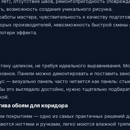
 лет), отсутствие швов, ремонтопригодность (повреждё
ть, возможность создания уникального рисунка.
аботы мастера, чувствительность к качеству подготов
торых производителей, невозможность быстрой смены
потери эффекта.
тену целиком, не требуя идеального выравнивания. Мо
ровное. Панели можно демонтировать и поставить зано
с — визуально панель часто читается как панель: сты
бы это выглядело достойно, нужно тщательно подбирать
кой.
ива обоям для коридора
м покрытием — одно из самых практичных решений дл
паются ногтями и ручками, легко моются влажной тряп