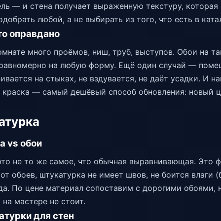
ель — и стена получает выраженную текстуру, которая
добрать любой, а не выбирать из того, что есть в ката
то оправдано
омнате много проёмов, ниш, труб, выступов. Обои на т
 равномерно на любую форму. Ещё один случай — поме
ивается на стыках, не вздувается, не даёт усадки. И н
т, краска — самый дешёвый способ обновления: новый ц
атурка
а vs обои
то не то же самое, что обычная выравнивающая. Это 
 от обоев, штукатурка не имеет швов, не боится влаги 
да. По цене материал сопоставим с дорогими обоями,
на мастере не стоит.
атурки для стен