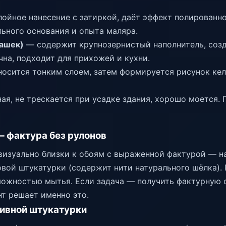
ойное нанесение с затиркой, даёт эффект полированно
льного основания и опыта маляра.
рашек)
— содержит крупнозернистый наполнитель, соз
чна, подходит для прихожей и кухни.
осится тонким слоем, затем формируется рисунок ке
ая, не трескается при усадке здания, хорошо моется.
 фактура без рулонов
визуально близки к обоям с выраженной фактурой — н
вой штукатурки (содержит нити натурального шёлка). 
можностью мытья. Если задача — получить фактурную с
нт решает именно это.
ивной штукатурки