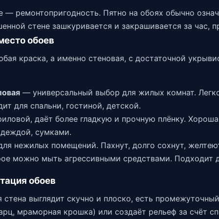
е — ремонтопригодность. Пятно на обоях обычно означ
шенной стене зашкуривается и закрашивается за час, п
место обоев
юбая краска, а именно стеновая, с достаточной укрыв
ловая
— универсальный выбор для жилых комнат. Легко 
ит для спальни, гостиной, детской.
иловой, даёт более гладкую и прочную плёнку. Хороша
одеждой, сумками.
ля нежилых помещений. Пахнут, долго сохнут, желтею
рое можно мыть агрессивными средствами. Подходит д
тация обоев
я стена выглядит скучно и плоско, есть промежуточный
арц, мраморная крошка) или создаёт рельеф за счёт сп