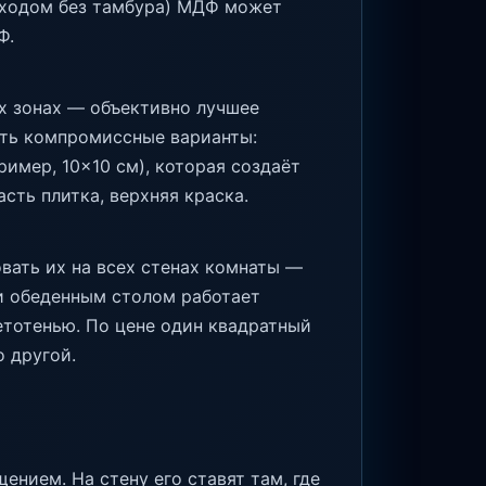
 входом без тамбура) МДФ может
Ф.
тих зонах — объективно лучшее
есть компромиссные варианты:
имер, 10×10 см), которая создаёт
сть плитка, верхняя краска.
вать их на всех стенах комнаты —
ли обеденным столом работает
ветотенью. По цене один квадратный
 другой.
нием. На стену его ставят там, где